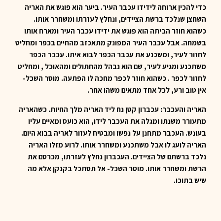
כדי להכין ארוחה לידידו עכבר העיר. ביער הוא
פוגש את האריה
השחצן שנלכד ברשת הציידים, ונחלץ לעזרתו ומשחרר אותו
.
כשהוא חוזר הביתה הוא פוגש את ידידו עכבר העיר ומארח אותו
בשמחה
.
אבל עכבר העיר המפונק מתאכזב מהחיים בכפר ומחליט
לחזור לעיר, ומשכנע
את עכבר הכפר לבוא איתו. עכבר הכפר
משתכנע ומגיע לעיר, שם הוא נבהל
מהחתולים ומהאוכל , ומחליט
לחזור לכפר . כשהוא חוזר לכפר מחכה לו הפתעה. מוסר השכל-
אין טוב ורע, לכל אחד מתאים משהו אחר.
האריה והעכבר: עכברון קטן נח ליד האריה מלך החיות. כשהאריה
מתעורר משנתו ומגלה את העכבר לידו, הוא כועס ומאיים עליו
בעונש. העכבר מתחנן על נפשו ומבטיח לעזור לאריה בבוא היום.
האריה לועג לו אבל משתכנע ומשחרר אותו. לרוע מזלו האריה
נלכד ברשתם של הציידים. העכברון נחלץ לעזרתו, מכרסם את
הרשת ומשחרר אותו. מוסר השכל- אל תסתכל בקנקן אלא מה
שיש בתוכו.