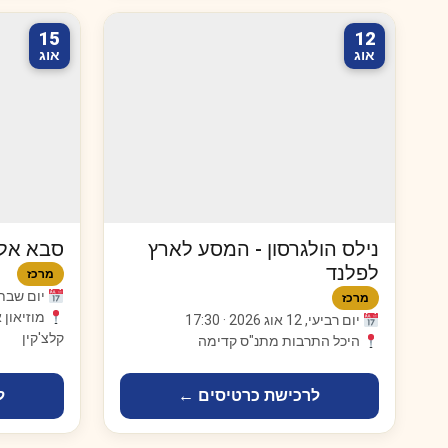
15
12
אוג
אוג
נילס הולגרסון - המסע לארץ
סבא אלי
לפלנד
מרכז
יום שבת, 15 אוג 2026 · 
מרכז
מוזיאון 
יום רביעי, 12 אוג 2026 · 17:30
קלצ'קין
היכל התרבות מתנ"ס קדימה
לרכישת כרטיסים ←
ל